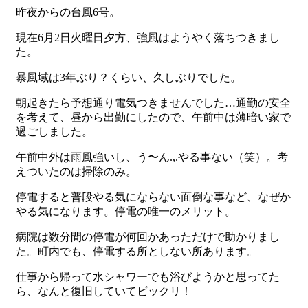
昨夜からの台風6号。
現在6月2日火曜日夕方、強風はようやく落ちつきまし
た。
暴風域は3年ぶり？くらい、久しぶりでした。
朝起きたら予想通り電気つきませんでした…通勤の安全
を考えて、昼から出勤にしたので、午前中は薄暗い家で
過ごしました。
午前中外は雨風強いし、う〜ん.,.やる事ない（笑）。考
えついたのは掃除のみ。
停電すると普段やる気にならない面倒な事など、なぜか
やる気になります。停電の唯一のメリット。
病院は数分間の停電が何回かあっただけで助かりまし
た。町内でも、停電する所としない所あります。
仕事から帰って水シャワーでも浴びようかと思ってた
ら、なんと復旧していてビックリ！