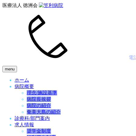
医療法人 徳洲会
電
menu
ホーム
病院概要
理念/施設基準
病院長挨拶
病院の紹介
奄美大島の紹介
診療科/部門案内
求人情報
奨学金制度