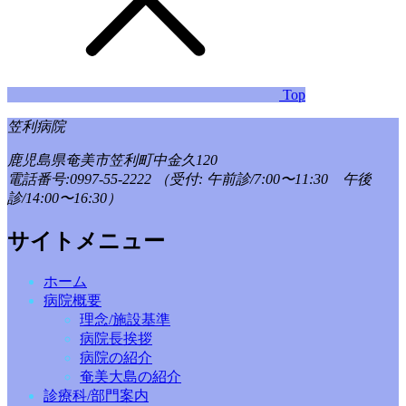
Top
笠利病院
鹿児島県奄美市笠利町中金久120
電話番号:0997-55-2222
（受付: 午前診/7:00〜11:30 午後
診/14:00〜16:30）
サイトメニュー
ホーム
病院概要
理念/施設基準
病院長挨拶
病院の紹介
奄美大島の紹介
診療科/部門案内