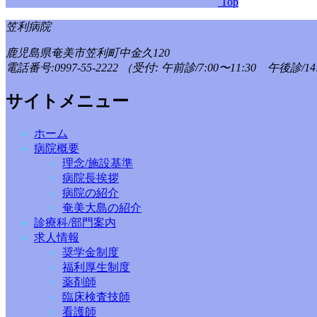
Top
笠利病院
鹿児島県奄美市笠利町中金久120
電話番号:0997-55-2222
（受付: 午前診/7:00〜11:30 午後診/14:
サイトメニュー
ホーム
病院概要
理念/施設基準
病院長挨拶
病院の紹介
奄美大島の紹介
診療科/部門案内
求人情報
奨学金制度
福利厚生制度
薬剤師
臨床検査技師
看護師