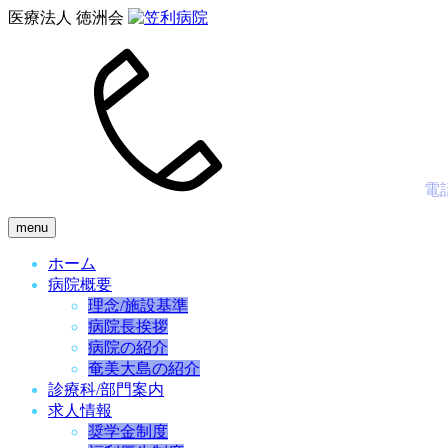
医療法人 徳洲会
電
menu
ホーム
病院概要
理念/施設基準
病院長挨拶
病院の紹介
奄美大島の紹介
診療科/部門案内
求人情報
奨学金制度