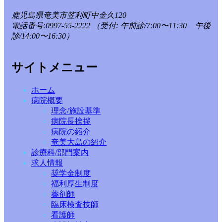
鹿児島県奄美市笠利町中金久120
電話番号:0997-55-2222
（受付: 午前診/7:00〜11:30 午後
診/14:00〜16:30）
サイトメニュー
ホーム
病院概要
理念/施設基準
病院長挨拶
病院の紹介
奄美大島の紹介
診療科/部門案内
求人情報
奨学金制度
福利厚生制度
薬剤師
臨床検査技師
看護師