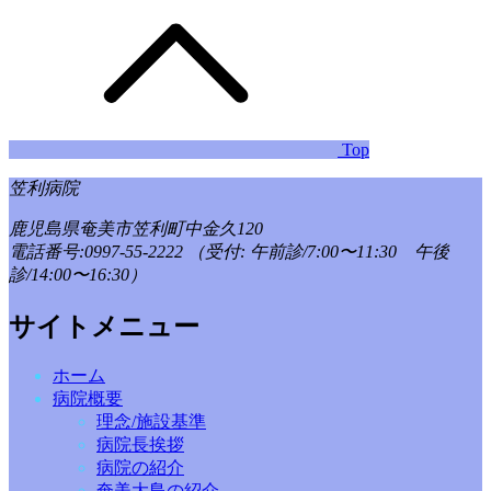
Top
笠利病院
鹿児島県奄美市笠利町中金久120
電話番号:0997-55-2222
（受付: 午前診/7:00〜11:30 午後
診/14:00〜16:30）
サイトメニュー
ホーム
病院概要
理念/施設基準
病院長挨拶
病院の紹介
奄美大島の紹介