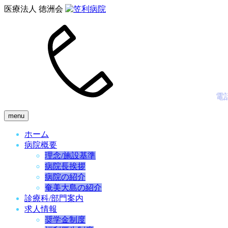
医療法人 徳洲会
電
menu
ホーム
病院概要
理念/施設基準
病院長挨拶
病院の紹介
奄美大島の紹介
診療科/部門案内
求人情報
奨学金制度