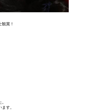
士観賞！
た。
います。