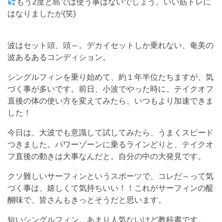
もう2度と島では使う事はないでしょう。いい筋トレに
はなりましたが(笑)
波はセット頭、頭～。デカイセットしか乗れない、奄美の
波あるあるコンディション。
シングルフィンを乗り始めて、約１年半位たちますが、気
づく事が多いです。前日、小波でやった時に、テイクオフ
直後の体の使い方を変えてみたら、いつもより加速できま
した！
今日は、大波でも意識して試してみたら、うまくスピード
つきました。パワーゾーンに乗るラインどりと、テイクオ
フ直後の動きは大事なんだと。自分の中の大発見です。
クソ難しいサーフィンというスポーツで、コレだ～って気
づく事は、嬉しくて気持ちいい！！これがサーフィンの醍
醐味で、皆さんもきっとそうだと思います。
短いシングルフィン。あまり人気ないけど教科書です。