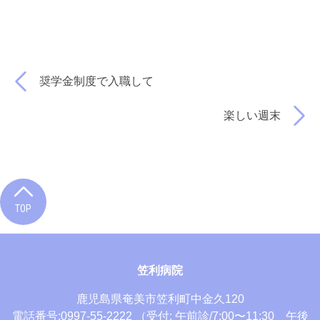
奨学金制度で入職して
楽しい週末
TOP
笠利病院
鹿児島県奄美市笠利町中金久120
電話番号:0997-55-2222
（受付: 午前診/7:00〜11:30 午後