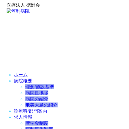
医療法人 徳洲会
ホーム
病院概要
理念/施設基準
病院長挨拶
病院の紹介
奄美大島の紹介
診療科/部門案内
求人情報
奨学金制度