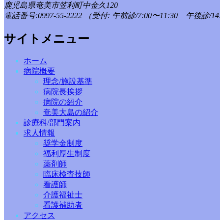
鹿児島県奄美市笠利町中金久120
電話番号:0997-55-2222
（受付: 午前診/7:00〜11:30 午後診/14:
サイトメニュー
ホーム
病院概要
理念/施設基準
病院長挨拶
病院の紹介
奄美大島の紹介
診療科/部門案内
求人情報
奨学金制度
福利厚生制度
薬剤師
臨床検査技師
看護師
介護福祉士
看護補助者
アクセス