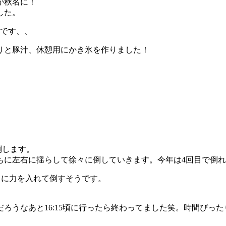
が秋名に！
した。
きです、、
りと豚汁、休憩用にかき氷を作りました！
倒します。
もに左右に揺らして徐々に倒していきます。今年は4回目で倒
」に力を入れて倒すそうです。
ろうなあと16:15頃に行ったら終わってました笑。時間ぴっ