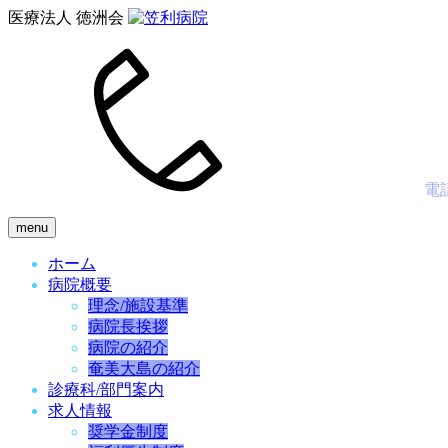
医療法人 徳洲会
電
menu
ホーム
病院概要
理念/施設基準
病院長挨拶
病院の紹介
奄美大島の紹介
診療科/部門案内
求人情報
奨学金制度