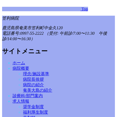
Top
笠利病院
鹿児島県奄美市笠利町中金久120
電話番号:0997-55-2222
（受付: 午前診/7:00〜11:30 午後
診/14:00〜16:30）
サイトメニュー
ホーム
病院概要
理念/施設基準
病院長挨拶
病院の紹介
奄美大島の紹介
診療科/部門案内
求人情報
奨学金制度
福利厚生制度