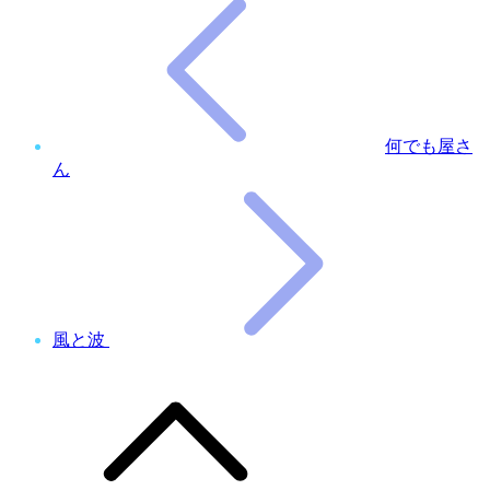
何でも屋さ
ん
風と波