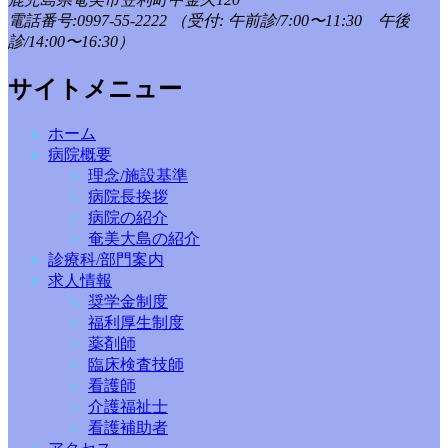
電話番号:0997-55-2222
（受付: 午前診/7:00〜11:30 午後
診/14:00〜16:30）
サイトメニュー
ホーム
病院概要
理念/施設基準
病院長挨拶
病院の紹介
奄美大島の紹介
診療科/部門案内
求人情報
奨学金制度
福利厚生制度
薬剤師
臨床検査技師
看護師
介護福祉士
看護補助者