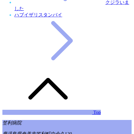
クジラいま
した
ハブイザリスタンバイ
Top
笠利病院
鹿児島県奄美市笠利町中金久120