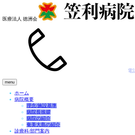
医療法人 徳洲会
電
menu
ホーム
病院概要
理念/施設基準
病院長挨拶
病院の紹介
奄美大島の紹介
診療科/部門案内