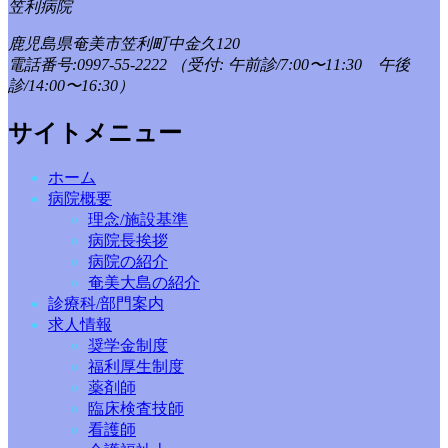
笠利病院
鹿児島県奄美市笠利町中金久120
電話番号:0997-55-2222
（受付: 午前診/7:00〜11:30 午後
診/14:00〜16:30）
サイトメニュー
ホーム
病院概要
理念/施設基準
病院長挨拶
病院の紹介
奄美大島の紹介
診療科/部門案内
求人情報
奨学金制度
福利厚生制度
薬剤師
臨床検査技師
看護師