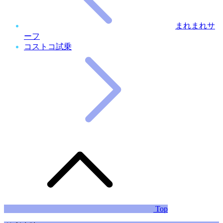
まれまれサ
ーフ
コストコ試乗
Top