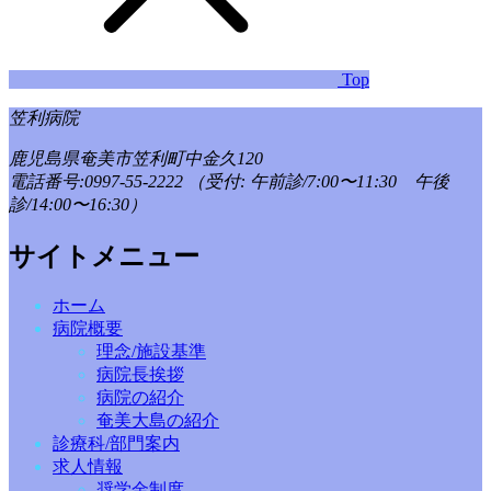
Top
笠利病院
鹿児島県奄美市笠利町中金久120
電話番号:0997-55-2222
（受付: 午前診/7:00〜11:30 午後
診/14:00〜16:30）
サイトメニュー
ホーム
病院概要
理念/施設基準
病院長挨拶
病院の紹介
奄美大島の紹介
診療科/部門案内
求人情報
奨学金制度