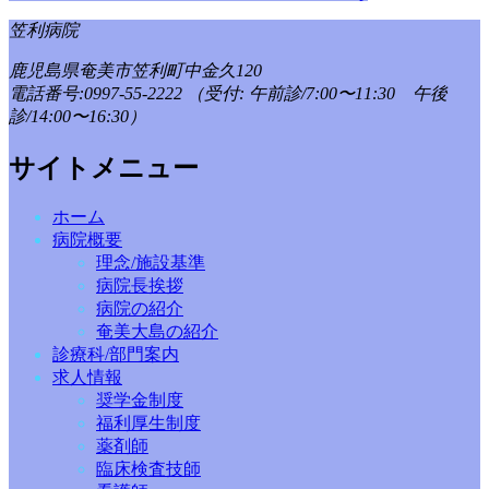
笠利病院
鹿児島県奄美市笠利町中金久120
電話番号:0997-55-2222
（受付: 午前診/7:00〜11:30 午後
診/14:00〜16:30）
サイトメニュー
ホーム
病院概要
理念/施設基準
病院長挨拶
病院の紹介
奄美大島の紹介
診療科/部門案内
求人情報
奨学金制度
福利厚生制度
薬剤師
臨床検査技師