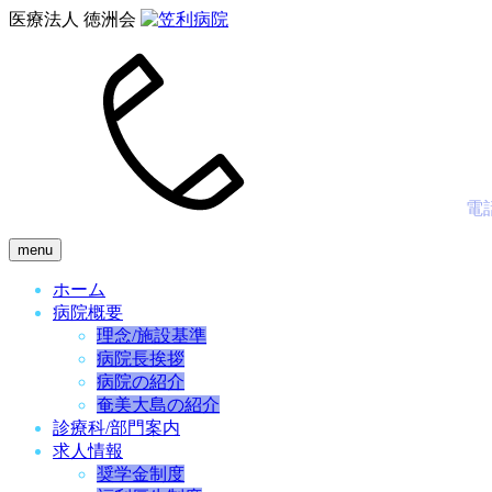
医療法人 徳洲会
電
menu
ホーム
病院概要
理念/施設基準
病院長挨拶
病院の紹介
奄美大島の紹介
診療科/部門案内
求人情報
奨学金制度