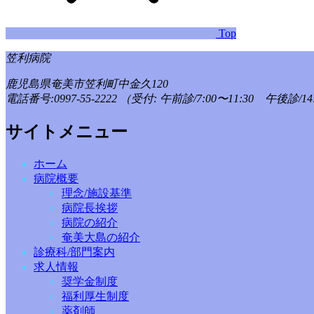
Top
笠利病院
鹿児島県奄美市笠利町中金久120
電話番号:0997-55-2222
（受付: 午前診/7:00〜11:30 午後診/14:
サイトメニュー
ホーム
病院概要
理念/施設基準
病院長挨拶
病院の紹介
奄美大島の紹介
診療科/部門案内
求人情報
奨学金制度
福利厚生制度
薬剤師