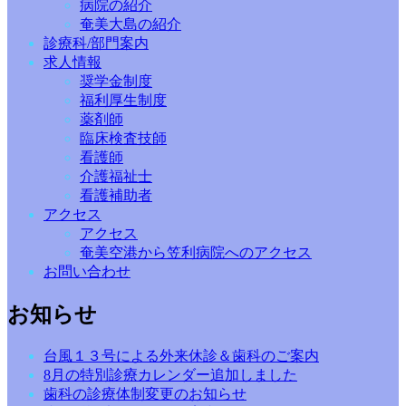
病院の紹介
奄美大島の紹介
診療科/部門案内
求人情報
奨学金制度
福利厚生制度
薬剤師
臨床検査技師
看護師
介護福祉士
看護補助者
アクセス
アクセス
奄美空港から笠利病院へのアクセス
お問い合わせ
お知らせ
台風１３号による外来休診＆歯科のご案内
8月の特別診療カレンダー追加しました
歯科の診療体制変更のお知らせ