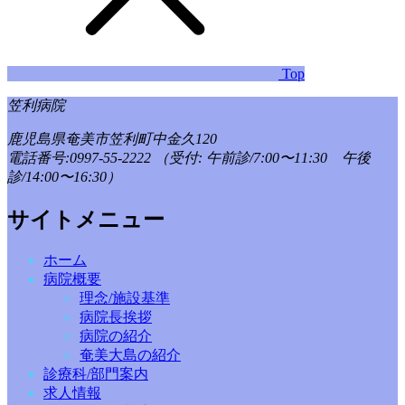
Top
笠利病院
鹿児島県奄美市笠利町中金久120
電話番号:0997-55-2222
（受付: 午前診/7:00〜11:30 午後
診/14:00〜16:30）
サイトメニュー
ホーム
病院概要
理念/施設基準
病院長挨拶
病院の紹介
奄美大島の紹介
診療科/部門案内
求人情報