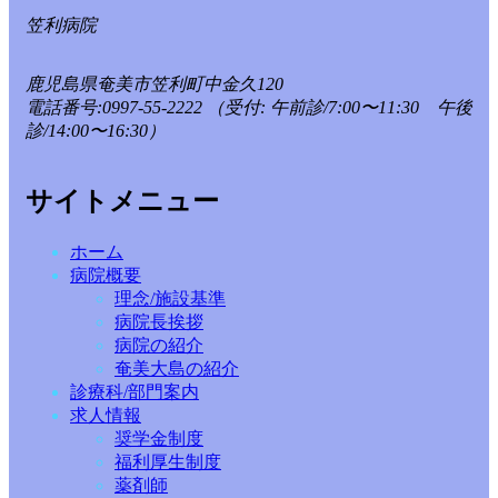
笠利病院
鹿児島県奄美市笠利町中金久120
電話番号:0997-55-2222
（受付: 午前診/7:00〜11:30 午後
診/14:00〜16:30）
サイトメニュー
ホーム
病院概要
理念/施設基準
病院長挨拶
病院の紹介
奄美大島の紹介
診療科/部門案内
求人情報
奨学金制度
福利厚生制度
薬剤師