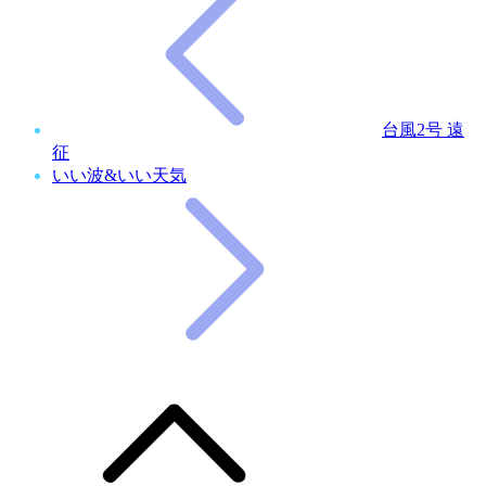
台風2号 遠
征
いい波&いい天気