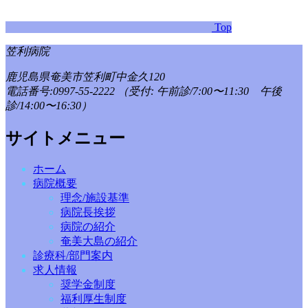
Top
笠利病院
鹿児島県奄美市笠利町中金久120
電話番号:0997-55-2222
（受付: 午前診/7:00〜11:30 午後
診/14:00〜16:30）
サイトメニュー
ホーム
病院概要
理念/施設基準
病院長挨拶
病院の紹介
奄美大島の紹介
診療科/部門案内
求人情報
奨学金制度
福利厚生制度